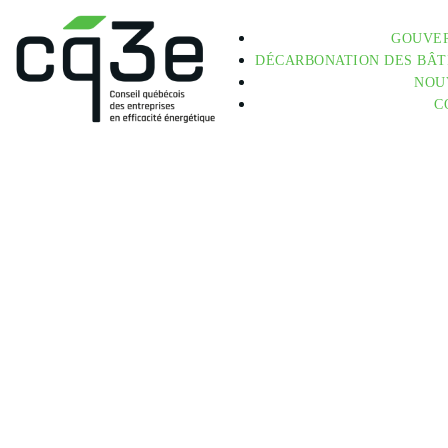
GOUVE
DÉCARBONATION DES BÂT
NOU
Catégorie:Événements
C
Article 5
Événements