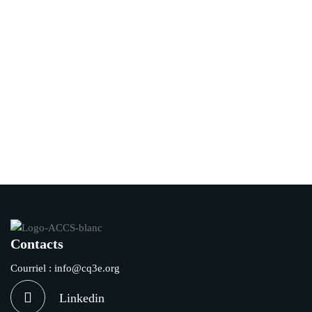
Article 2
Événements
Contacts
Courriel :
info@cq3e.org
Linkedin