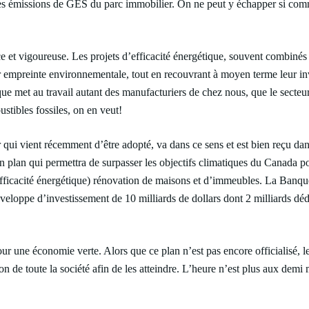
e les émissions de GES du parc immobilier. On ne peut y échapper si c
e et vigoureuse. Les projets d’efficacité énergétique, souvent combinés
 empreinte environnementale, tout en recouvrant à moyen terme leur inves
que met au travail autant des manufacturiers de chez nous, que le secteur
tibles fossiles, on en veut!
qui vient récemment d’être adopté, va dans ce sens et est bien reçu da
plan qui permettra de surpasser les objectifs climatiques du Canada pour
fficacité énergétique) rénovation de maisons et d’immeubles. La Banque 
eloppe d’investissement de 10 milliards de dollars dont 2 milliards déd
r une économie verte. Alors que ce plan n’est pas encore officialisé, 
ion de toute la société afin de les atteindre. L’heure n’est plus aux dem