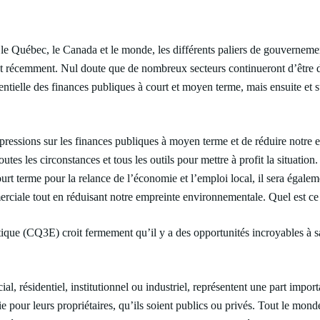
 le Québec, le Canada et le monde, les différents paliers de gouvernem
ut récemment. Nul doute que de nombreux secteurs continueront d’être du
entielle des finances publiques à court et moyen terme, mais ensuite et s
 pressions sur les finances publiques à moyen terme et de réduire notr
toutes les circonstances et tous les outils pour mettre à profit la situa
rt terme pour la relance de l’économie et l’emploi local, il sera égale
rciale tout en réduisant notre empreinte environnementale. Quel est ce c
ique (CQ3E) croit fermement qu’il y a des opportunités incroyables à sai
l, résidentiel, institutionnel ou industriel, représentent une part imp
pour leurs propriétaires, qu’ils soient publics ou privés. Tout le monde